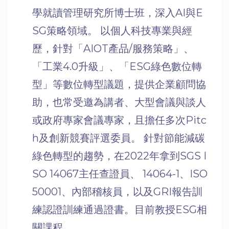
學就讀管理研究所博士班，深入AI與E
SG策略領域。 以個人科技專業與經
歷，針對「AIOT產品/服務策略」、
「工業4.0升級」、「ESG綠色數位轉
型」等數位轉型議題，提供企業顧問協
助，也常受邀為講者、大型會議與談人
或政府專家會議專家，且擔任多次Pitc
h及創新競賽評選委員。 針對節能減碳
綠色轉型的趨勢，在2022年拿到SGS I
SO 14067主任查證員、 14064-1、ISO
50001、內部稽核員，以及GRI報告訓
練認證訓練通過證書。目前教授ESG相
關課程。