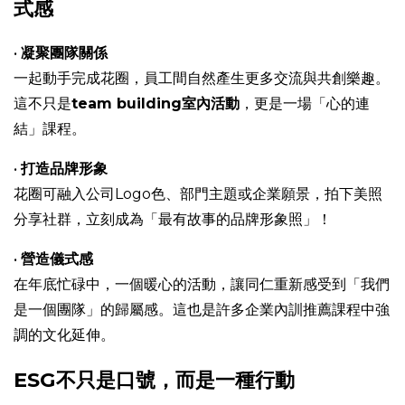
式感
•
凝聚團隊關係
一起動手完成花圈，員工間自然產生更多交流與共創樂趣。
這不只是
team building室內活動
，更是一場「心的連
結」課程。
•
打造品牌形象
花圈可融入公司Logo色、部門主題或企業願景，拍下美照
分享社群，立刻成為「最有故事的品牌形象照」！
•
營造儀式感
在年底忙碌中，一個暖心的活動，讓同仁重新感受到「我們
是一個團隊」的歸屬感。這也是許多企業內訓推薦課程中強
調的文化延伸。
ESG不只是口號，而是一種行動