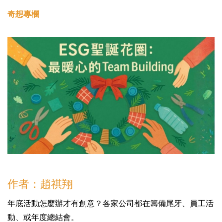
奇想專欄
作者：趙祺翔
年底活動怎麼辦才有創意？各家公司都在籌備尾牙、員工活
動、或年度總結會。