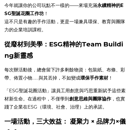
今年就讓你的公司玩點不一樣的——來場充滿
永續精神的E
SG聖誕花圈工作坊
！
這不只是有趣的手作活動，更是一場兼具環保、教育與團隊
力的企業培訓課程。
從廢材到美學：ESG精神的Team Buildi
ng新靈感
每次辦活動後，總會留下許多剩餘物資：包裝紙、布條、彩
帶、佈置小物……與其丟掉，不如變成
環保手作素材
！
「ESG聖誕花圈活動」讓員工用創意與巧思重新賦予這些素
材新生命。在過程中，不僅學到
創意思維與團隊協作
，也實
踐了企業在ESG（環境、社會、治理）上的承諾。
一場活動，三大效益： 凝聚力 × 品牌力
×儀